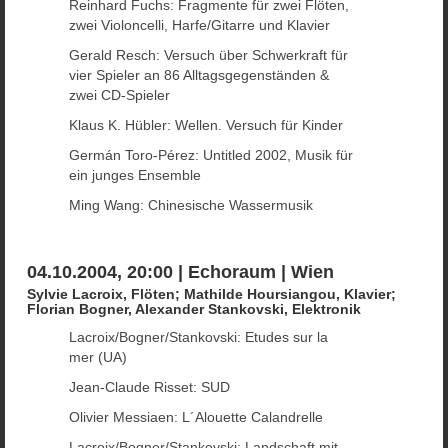
Reinhard Fuchs: Fragmente für zwei Flöten,
zwei Violoncelli, Harfe/Gitarre und Klavier
Gerald Resch: Versuch über Schwerkraft für
vier Spieler an 86 Alltagsgegenständen &
zwei CD-Spieler
Klaus K. Hübler: Wellen. Versuch für Kinder
Germán Toro-Pérez: Untitled 2002, Musik für
ein junges Ensemble
Ming Wang: Chinesische Wassermusik
04.10.2004, 20:00 | Echoraum | Wien
Sylvie Lacroix, Flöten; Mathilde Hoursiangou, Klavier;
Florian Bogner, Alexander Stankovski, Elektronik
Lacroix/Bogner/Stankovski: Etudes sur la
mer (UA)
Jean-Claude Risset: SUD
Olivier Messiaen: L´Alouette Calandrelle
Lacroix/Bogner/Stankovski: Landschaft mit